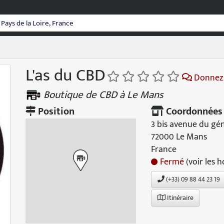
L'as du CBD
Donnez 
Boutique de CBD à Le Mans
Position
Coordonnées
3 bis avenue du gén
72000 Le Mans
France
Fermé
(voir les h
(+33) 09 88 44 23 19
Itinéraire