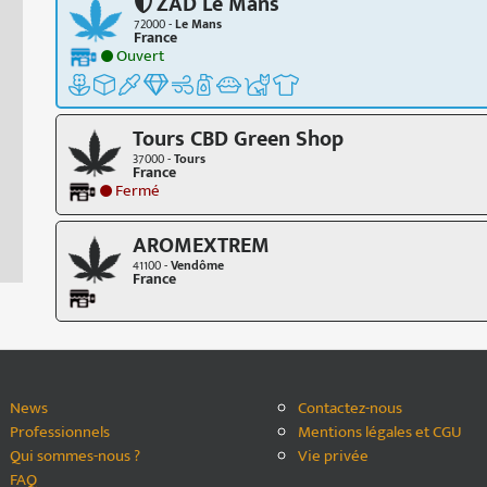
ZAD Le Mans
72000 -
Le Mans
France
Ouvert
Tours CBD Green Shop
37000 -
Tours
France
Fermé
AROMEXTREM
41100 -
Vendôme
France
News
Contactez-nous
Professionnels
Mentions légales et CGU
Qui sommes-nous ?
Vie privée
FAQ