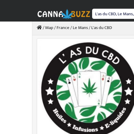
Passer
au
contenu
/
Map
/
France
/
Le Mans
/ L'as du CBD