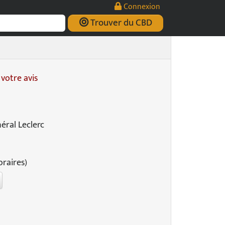
Connexion
Trouver du CBD
votre avis
éral Leclerc
oraires)