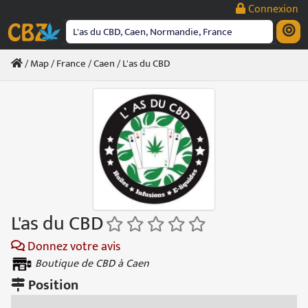
Passer
Connexion
au
contenu
/
Map
/
France
/
Caen
/ L'as du CBD
L'as du CBD
Donnez votre avis
Boutique de CBD à Caen
Position