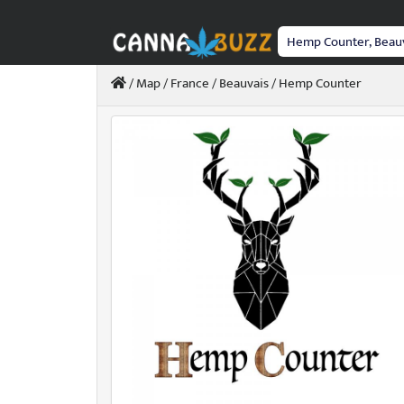
Passer
au
contenu
/
Map
/
France
/
Beauvais
/ Hemp Counter