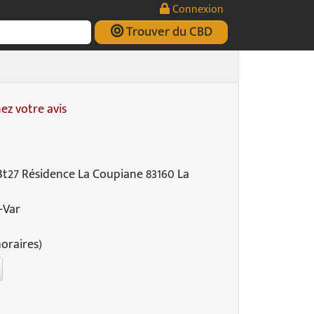
Connexion
Trouver du CBD
z votre avis
 Bt27 Résidence La Coupiane 83160 La
-Var
horaires)