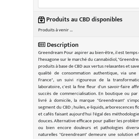
Produits au CBD disponibles
Produits à venir ...
Description
Greendream Pour aspirer au bien-être, il est temps 
l'hexagone sur le marché du cannabidiol, "Greend
produits à base de CBD aux vertus relaxantes et sav
qualité de consommation authentique, via une 
France", un suivi rigoureux de la transformat
laboratoire, c'est la fine fleur d'un savoir-faire a
succès de commercialisation. En boutique ou pa
livré à domicile, la marque "Greendream" s'im
segment du CBD ; huiles, e-liquids, arborescences fl
et cafés faisant aujourd'hui l'égal des méthodologi
douces. Alternative efficace pour pallier les problè
ou bien encore douleurs et pathologies diverse
naturelles "Greendream" demeure une solution effi