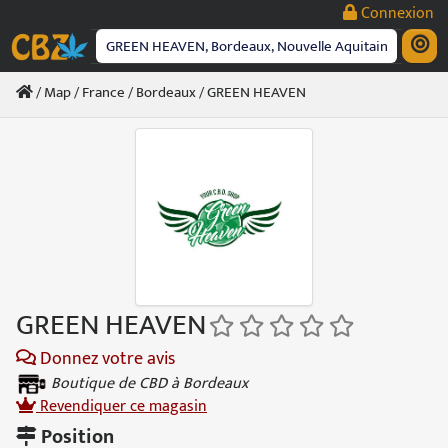
Passer
Connexion
au
contenu
/
Map
/
France
/
Bordeaux
/ GREEN HEAVEN
GREEN HEAVEN
Donnez votre avis
Boutique de CBD à Bordeaux
Revendiquer ce magasin
Position