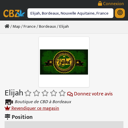
Passer
Connexion
au
contenu
/
Map
/
France
/
Bordeaux
/ Elijah
Elijah
Donnez votre avis
Boutique de CBD à Bordeaux
Revendiquer ce magasin
Position