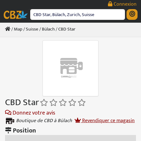
Passer
Connexion
au
contenu
/
Map
/
Suisse
/
Bülach
/ CBD Star
CBD Star
Donnez votre avis
Boutique de CBD à Bülach
Revendiquer ce magasin
Position