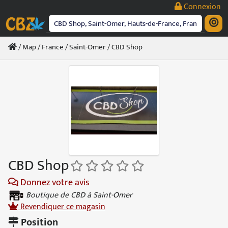
Passer
Connexion
au
contenu
/
Map
/
France
/
Saint-Omer
/ CBD Shop
CBD Shop
Donnez votre avis
Boutique de CBD à Saint-Omer
Revendiquer ce magasin
Position