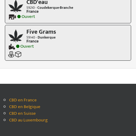
CBD'eau
59210 -
Coudekerque-Branche
France
Ouvert
Five Grams
59140 -
Dunkerque
France
Ouvert
CBD en France
CBD en Belgique
CBD en Suisse
CBD au Luxembourg