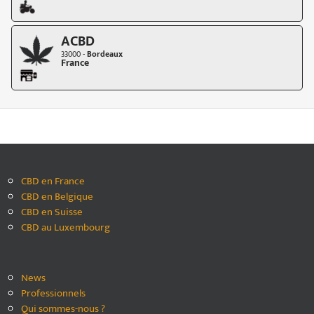
ACBD
33000 -
Bordeaux
France
CBD en France
CBD en Belgique
CBD en Suisse
CBD au Luxembourg
News
Professionnels
Qui sommes-nous ?