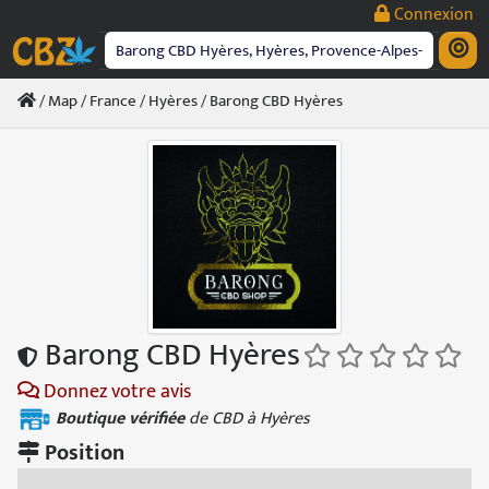
Passer
Connexion
au
contenu
/
Map
/
France
/
Hyères
/ Barong CBD Hyères
Barong CBD Hyères
Donnez votre avis
Boutique vérifiée
de CBD à Hyères
Position