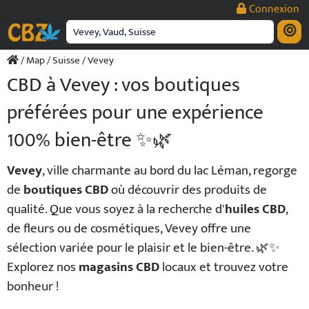
Passer
Connexion
au
contenu
/
Map
/
Suisse
/ Vevey
CBD à Vevey : vos boutiques
préférées pour une expérience
100% bien-être ✨🌿
Vevey
, ville charmante au bord du lac Léman, regorge
de
boutiques CBD
où découvrir des produits de
qualité. Que vous soyez à la recherche d'
huiles CBD
,
de fleurs ou de cosmétiques, Vevey offre une
sélection variée pour le plaisir et le bien-être. 🌿✨
Explorez nos
magasins CBD
locaux et trouvez votre
bonheur !