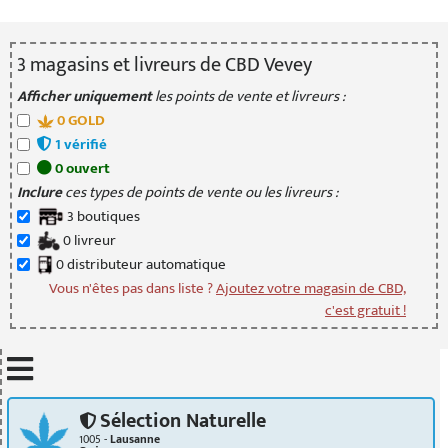
3
magasin
s
et livreur
s
de CBD Vevey
Afficher uniquement
les points de vente et livreurs :
0
GOLD
1
vérifié
0
ouvert
Inclure
ces types de points de vente ou les livreurs :
3
boutique
s
0
livreur
0
distributeur
automatique
Vous n'êtes pas dans liste ?
Ajoutez votre magasin de CBD,
c'est gratuit !
Mettre à jour quand je déplace la carte
Sélection Naturelle
1005 -
Lausanne