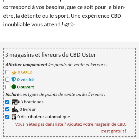
correspond à vos besoins, que ce soit pour le bien-
être, la détente ou le sport. Une expérience CBD
inoubliable vous attend ! 🌿✨
3
magasin
s
et livreur
s
de CBD Uster
Afficher uniquement
les points de vente et livreurs :
0
GOLD
0
vérifié
0
ouvert
Inclure
ces types de points de vente ou les livreurs :
3
boutique
s
0
livreur
0
distributeur
automatique
Vous n'êtes pas dans liste ?
Ajoutez votre magasin de CBD,
c'est gratuit !