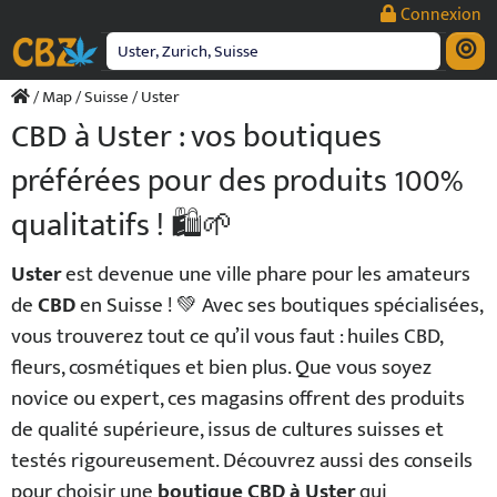
Passer
Connexion
au
contenu
/
Map
/
Suisse
/ Uster
CBD à Uster : vos boutiques
préférées pour des produits 100%
qualitatifs ! 🛍️🌱
Uster
est devenue une ville phare pour les amateurs
de
CBD
en Suisse ! 💚 Avec ses boutiques spécialisées,
vous trouverez tout ce qu’il vous faut : huiles CBD,
fleurs, cosmétiques et bien plus. Que vous soyez
novice ou expert, ces magasins offrent des produits
de qualité supérieure, issus de cultures suisses et
testés rigoureusement. Découvrez aussi des conseils
pour choisir une
boutique CBD à Uster
qui