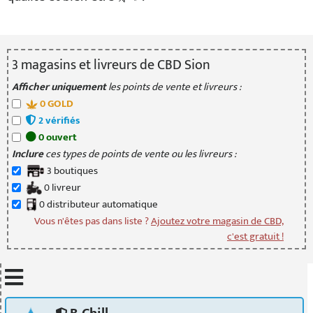
3
magasin
s
et livreur
s
de CBD Sion
Afficher uniquement
les points de vente et livreurs :
0
GOLD
2
vérifié
s
0
ouvert
Inclure
ces types de points de vente ou les livreurs :
3
boutique
s
0
livreur
0
distributeur
automatique
Vous n'êtes pas dans liste ?
Ajoutez votre magasin de CBD,
c'est gratuit !
Mettre à jour quand je déplace la carte