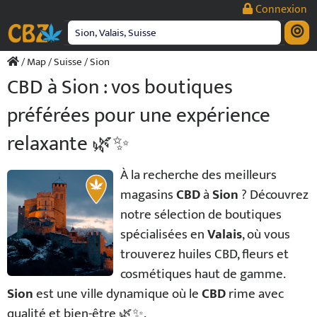
Passer
Connexion
au
contenu
/
Map
/
Suisse
/ Sion
CBD à Sion : vos boutiques
préférées pour une expérience
relaxante 🌿✨
À la recherche des meilleurs
magasins
CBD
à
Sion
? Découvrez
notre sélection de boutiques
spécialisées en
Valais
, où vous
trouverez huiles CBD, fleurs et
cosmétiques haut de gamme.
Sion
est une ville dynamique où le
CBD
rime avec
qualité et bien-être 🌿✨.