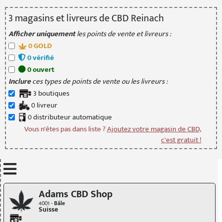
3
magasin
s
et livreur
s
de CBD Reinach
Afficher uniquement
les points de vente et livreurs :
0
GOLD
0
vérifié
0
ouvert
Inclure
ces types de points de vente ou les livreurs :
3
boutique
s
0
livreur
0
distributeur
automatique
Vous n'êtes pas dans liste ?
Ajoutez votre magasin de CBD,
c'est gratuit !
Mettre à jour quand je déplace la carte
Adams CBD Shop
4001 -
Bâle
Suisse