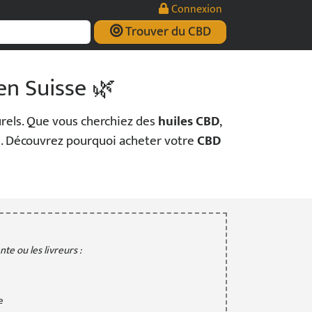
Connexion
Trouver du CBD
en Suisse 🌿
rels. Que vous cherchiez des
huiles CBD
,
✨. Découvrez pourquoi acheter votre
CBD
te ou les livreurs :
e