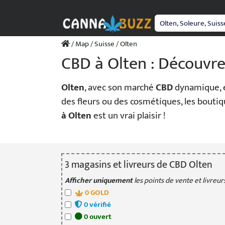
Passer
au
contenu
/
Map
/
Suisse
/ Olten
CBD à Olten : Découvre
Olten
, avec son marché
CBD
dynamique, e
des fleurs ou des cosmétiques, les boutiq
à Olten
est un vrai plaisir !
3
magasin
s
et livreur
s
de CBD Olten
Afficher uniquement
les points de vente et livreurs
0
GOLD
0
vérifié
0
ouvert