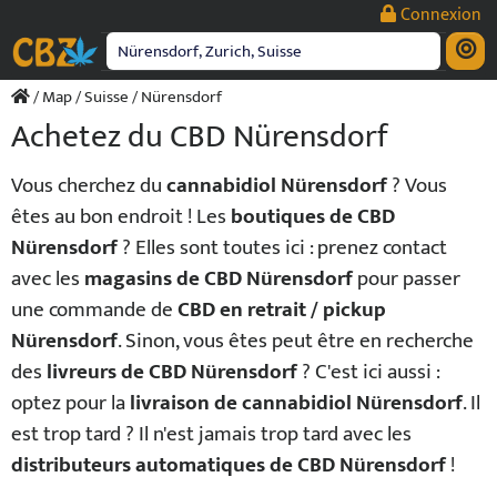
Passer
Connexion
au
contenu
/
Map
/
Suisse
/ Nürensdorf
Achetez du CBD Nürensdorf
Vous cherchez du
cannabidiol Nürensdorf
? Vous
êtes au bon endroit ! Les
boutiques de CBD
Nürensdorf
? Elles sont toutes ici : prenez contact
avec les
magasins de CBD Nürensdorf
pour passer
une commande de
CBD en retrait / pickup
Nürensdorf
. Sinon, vous êtes peut être en recherche
des
livreurs de CBD Nürensdorf
? C'est ici aussi :
optez pour la
livraison de cannabidiol Nürensdorf
. Il
est trop tard ? Il n'est jamais trop tard avec les
distributeurs automatiques de CBD Nürensdorf
!