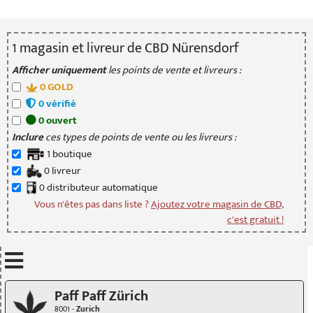
1
magasin
et livreur
de CBD Nürensdorf
Afficher uniquement
les points de vente et livreurs :
0
GOLD
0
vérifié
0
ouvert
Inclure
ces types de points de vente ou les livreurs :
1
boutique
0
livreur
0
distributeur
automatique
Vous n'êtes pas dans liste ?
Ajoutez votre magasin de CBD,
c'est gratuit !
Mettre à jour quand je déplace la carte
Paff Paff Zürich
8001 -
Zurich