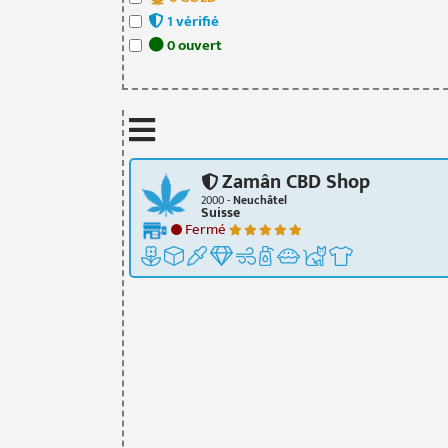
1
vérifié
0
ouvert
Zamân CBD Shop
2000 -
Neuchâtel
Suisse
Fermé