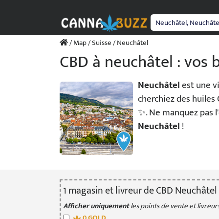
Passer
au
contenu
/
Map
/
Suisse
/ Neuchâtel
CBD à neuchâtel : vos b
Neuchâtel
est une vi
cherchiez des huiles 
✨. Ne manquez pas l'
Neuchâtel
!
1
magasin
et livreur
de CBD Neuchâtel
Afficher uniquement
les points de vente et livreurs
0
GOLD