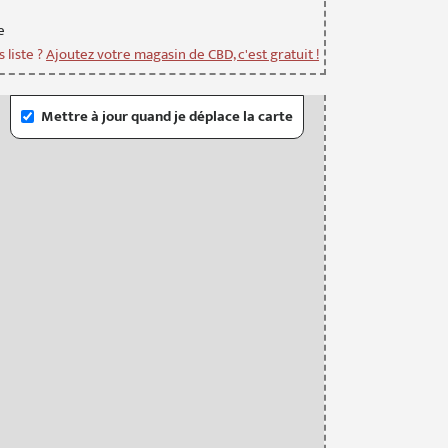
e
 liste ?
Ajoutez votre magasin de CBD, c'est gratuit !
Mettre à jour quand je déplace la carte