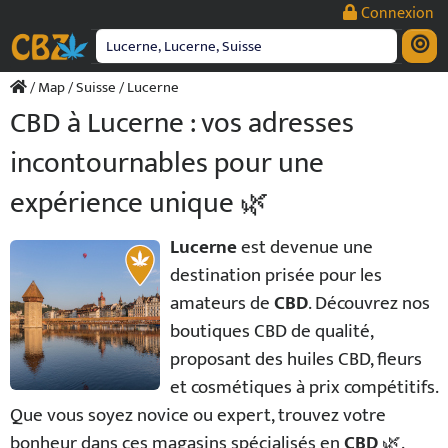
Passer
Connexion
au
contenu
/
Map
/
Suisse
/ Lucerne
CBD à Lucerne : vos adresses
incontournables pour une
expérience unique 🌿
Lucerne
est devenue une
destination prisée pour les
amateurs de
CBD
. Découvrez nos
boutiques CBD de qualité,
proposant des huiles CBD, fleurs
et cosmétiques à prix compétitifs.
Que vous soyez novice ou expert, trouvez votre
bonheur dans ces magasins spécialisés en
CBD
🌿.