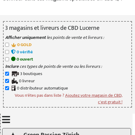
3
magasin
s
et livreur
s
de CBD Lucerne
Afficher uniquement
les points de vente et livreurs :
0
GOLD
0
vérifié
0
ouvert
Inclure
ces types de points de vente ou les livreurs :
3
boutique
s
0
livreur
0
distributeur
automatique
Vous n'êtes pas dans liste ?
Ajoutez votre magasin de CBD,
c'est gratuit !
Mettre à jour quand je déplace la carte