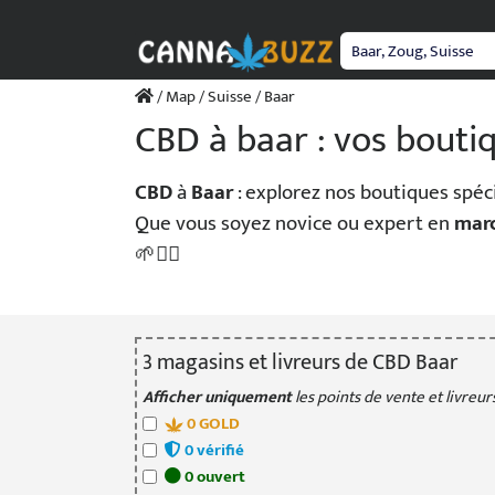
Passer
au
contenu
/
Map
/
Suisse
/ Baar
CBD à baar : vos bouti
CBD
à
Baar
: explorez nos boutiques spéc
Que vous soyez novice ou expert en
mar
🌱💆‍♀️
3
magasin
s
et livreur
s
de CBD Baar
Afficher uniquement
les points de vente et livreurs
0
GOLD
0
vérifié
0
ouvert