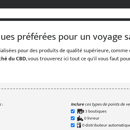
ques préférées pour un voyage s
ialisées pour des produits de qualité supérieure, comme d
ché du CBD
, vous trouverez ici tout ce qu'il vous faut po
 :
Inclure
ces types de points de ven
3
boutique
s
0
livreur
0
distributeur
automatiqu