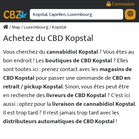
Passer
Connexion
au
contenu
/
Map
/
Luxembourg
/ Kopstal
Achetez du CBD Kopstal
Vous cherchez du
cannabidiol Kopstal
? Vous êtes au
bon endroit ! Les
boutiques de CBD Kopstal
? Elles
sont toutes ici : prenez contact avec les
magasins de
CBD Kopstal
pour passer une commande de
CBD en
retrait / pickup Kopstal
. Sinon, vous êtes peut être
en recherche des
livreurs de CBD Kopstal
? C'est ici
aussi : optez pour la
livraison de cannabidiol Kopstal
.
Il est trop tard ? Il n'est jamais trop tard avec les
distributeurs automatiques de CBD Kopstal
!