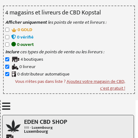
4
magasin
s
et livreur
s
de CBD Kopstal
Afficher uniquement
les points de vente et livreurs :
0
GOLD
0
vérifié
0
ouvert
Inclure
ces types de points de vente ou les livreurs :
4
boutique
s
0
livreur
0
distributeur
automatique
Vous n'êtes pas dans liste ?
Ajoutez votre magasin de CBD,
c'est gratuit !
Mettre à jour quand je déplace la carte
EDEN CBD SHOP
1111 -
Luxembourg
Luxembourg