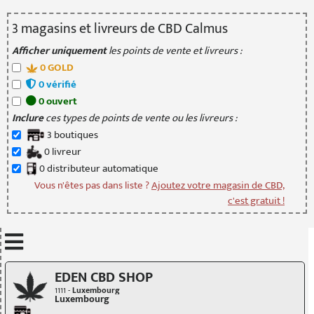
3
magasin
s
et livreur
s
de CBD Calmus
Afficher uniquement
les points de vente et livreurs :
0
GOLD
0
vérifié
0
ouvert
Inclure
ces types de points de vente ou les livreurs :
3
boutique
s
0
livreur
0
distributeur
automatique
Vous n'êtes pas dans liste ?
Ajoutez votre magasin de CBD,
c'est gratuit !
Mettre à jour quand je déplace la carte
EDEN CBD SHOP
1111 -
Luxembourg
Luxembourg