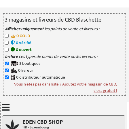
3
magasin
s
et livreur
s
de CBD Blaschette
Afficher uniquement
les points de vente et livreurs :
0
GOLD
0
vérifié
0
ouvert
Inclure
ces types de points de vente ou les livreurs :
3
boutique
s
0
livreur
0
distributeur
automatique
Vous n'êtes pas dans liste ?
Ajoutez votre magasin de CBD,
c'est gratuit !
Mettre à jour quand je déplace la carte
EDEN CBD SHOP
1111 -
Luxembourg