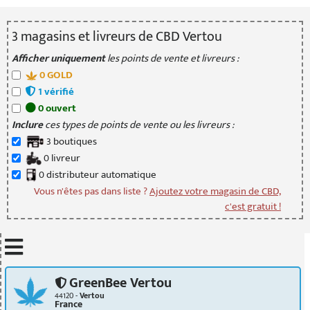
3
magasin
s
et livreur
s
de CBD Vertou
Afficher uniquement
les points de vente et livreurs :
0
GOLD
1
vérifié
0
ouvert
Inclure
ces types de points de vente ou les livreurs :
3
boutique
s
0
livreur
0
distributeur
automatique
Vous n'êtes pas dans liste ?
Ajoutez votre magasin de CBD,
c'est gratuit !
Mettre à jour quand je déplace la carte
GreenBee Vertou
44120 -
Vertou
France