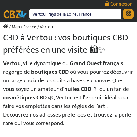
Passer
Connexion
au
contenu
/
Map
/
France
/ Vertou
CBD à Vertou : vos boutiques CBD
préférées en une visite 🛍️✨
Vertou
, ville dynamique du
Grand Ouest français
,
regorge de
boutiques CBD
où vous pourrez découvrir
un large choix de produits à base de chanvre. Que
vous soyez un amateur d’
huiles CBD
💧 ou un fan de
cosmétiques CBD
🌿, Vertou est l’endroit idéal pour
faire vos emplettes dans les règles de l’art !
Découvrez nos adresses préférées et trouvez la perle
rare qui vous correspond.