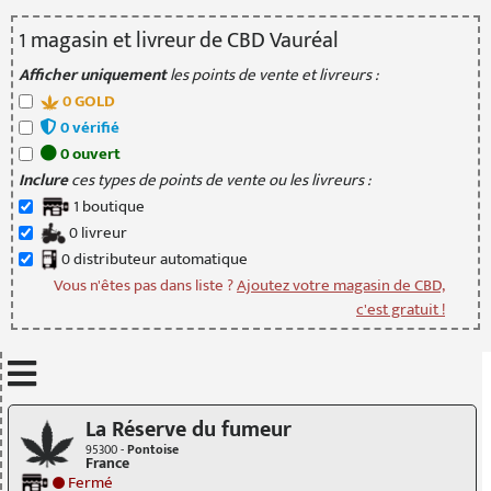
1
magasin
et livreur
de CBD Vauréal
Afficher uniquement
les points de vente et livreurs :
0
GOLD
0
vérifié
0
ouvert
Inclure
ces types de points de vente ou les livreurs :
1
boutique
0
livreur
0
distributeur
automatique
Vous n'êtes pas dans liste ?
Ajoutez votre magasin de CBD,
c'est gratuit !
Mettre à jour quand je déplace la carte
La Réserve du fumeur
95300 -
Pontoise
France
Fermé