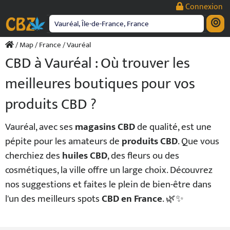
Passer
Connexion
au
contenu
/
Map
/
France
/ Vauréal
CBD à Vauréal : Où trouver les
meilleures boutiques pour vos
produits CBD ?
Vauréal, avec ses
magasins CBD
de qualité, est une
pépite pour les amateurs de
produits CBD
. Que vous
cherchiez des
huiles CBD
, des fleurs ou des
cosmétiques, la ville offre un large choix. Découvrez
nos suggestions et faites le plein de bien-être dans
l'un des meilleurs spots
CBD en France
. 🌿✨