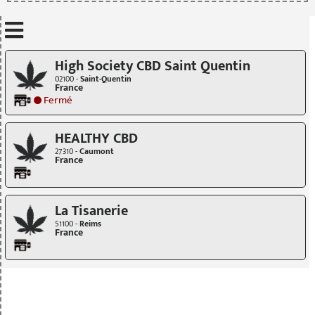
Mettre à jour quand je déplace la carte
High Society CBD Saint Quentin
02100 -
Saint-Quentin
France
Fermé
HEALTHY CBD
27310 -
Caumont
France
La Tisanerie
51100 -
Reims
France