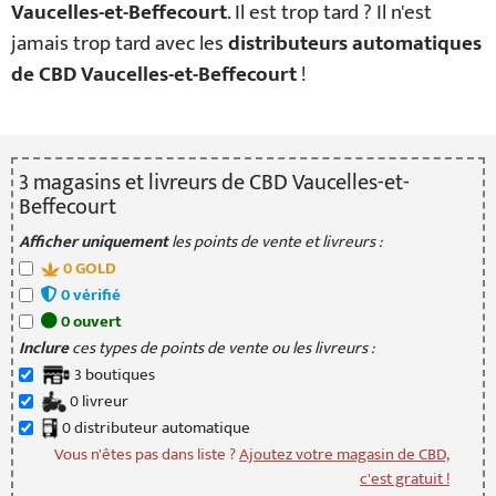
Vaucelles-et-Beffecourt
. Il est trop tard ? Il n'est
jamais trop tard avec les
distributeurs automatiques
de CBD Vaucelles-et-Beffecourt
!
3
magasin
s
et livreur
s
de CBD Vaucelles-et-
Beffecourt
Afficher uniquement
les points de vente et livreurs :
0
GOLD
0
vérifié
0
ouvert
Inclure
ces types de points de vente ou les livreurs :
3
boutique
s
0
livreur
0
distributeur
automatique
Vous n'êtes pas dans liste ?
Ajoutez votre magasin de CBD,
c'est gratuit !