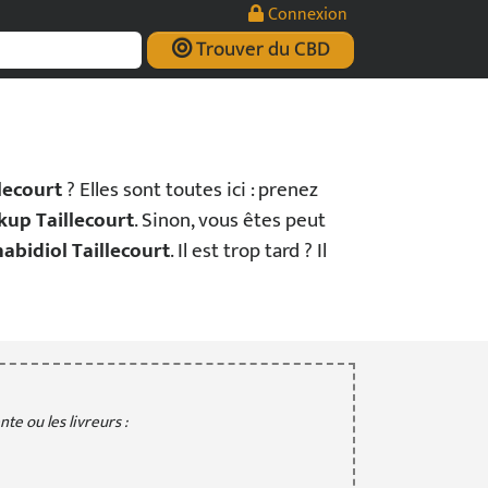
Connexion
Trouver du CBD
lecourt
? Elles sont toutes ici : prenez
ckup Taillecourt
. Sinon, vous êtes peut
nabidiol Taillecourt
. Il est trop tard ? Il
te ou les livreurs :