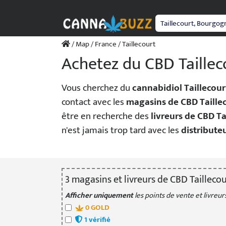
Passer
au
contenu
/
Map
/
France
/ Taillecourt
Achetez du CBD Taillec
Vous cherchez du
cannabidiol Taillecour
contact avec les
magasins de CBD Taille
être en recherche des
livreurs de CBD Ta
n'est jamais trop tard avec les
distribute
3
magasin
s
et livreur
s
de CBD Taillecou
Afficher uniquement
les points de vente et livreurs
0
GOLD
1
vérifié