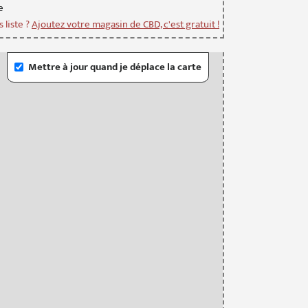
e
 liste ?
Ajoutez votre magasin de CBD, c'est gratuit !
Mettre à jour quand je déplace la carte