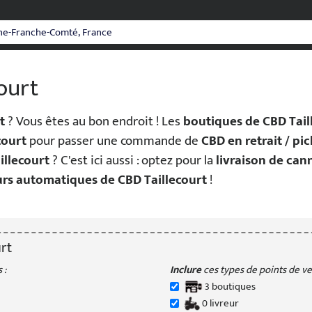
ourt
t
? Vous êtes au bon endroit ! Les
boutiques de CBD Tail
court
pour passer une commande de
CBD en retrait / pi
illecourt
? C'est ici aussi : optez pour la
livraison de can
urs automatiques de CBD Taillecourt
!
rt
 :
Inclure
ces types de points de ven
3
boutique
s
0
livreur