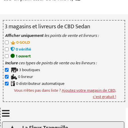
3
magasin
s
et livreur
s
de CBD Sedan
Afficher uniquement
les points de vente et livreurs :
0
GOLD
0
vérifié
1
ouvert
Inclure
ces types de points de vente ou les livreurs :
3
boutique
s
0
livreur
0
distributeur
automatique
Vous n'êtes pas dans liste ?
Ajoutez votre magasin de CBD,
c'est gratuit !
Mettre à jour quand je déplace la carte