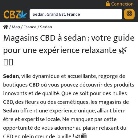
Passer
Connexion
au
contenu
/
Map
/
France
/ Sedan
Magasins CBD à sedan : votre guide
pour une expérience relaxante 🌿
💆‍♂️
Sedan
, ville dynamique et accueillante, regorge de
boutiques
CBD
où vous pouvez découvrir des produits
innovants et de qualité. Que ce soit pour des huiles
CBD, des fleurs ou des cosmétiques, les magasins de
Sedan
offrent une expérience unique, alliant bien-
être et expertise locale. Ne manquez pas cette
opportunité de vous adonner au plaisir relaxant du
CBD en plein cœur de la ville ! 🌿🛍️