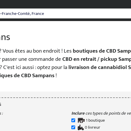
ans
? Vous êtes au bon endroit ! Les
boutiques de CBD Sam
 passer une commande de
CBD en retrait / pickup Sam
? C'est ici aussi : optez pour la
livraison de cannabidiol
tiques de CBD Sampans
!
s
 :
Inclure
ces types de points de ven
1
boutique
0
livreur