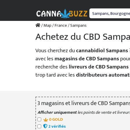
Passer
au
contenu
/
Map
/
France
/ Sampans
Achetez du CBD Samp
Vous cherchez du
cannabidiol Sampans
avec les
magasins de CBD Sampans
pour
recherche des
livreurs de CBD Sampans
trop tard avec les
distributeurs automa
3
magasin
s
et livreur
s
de CBD Sampan
Afficher uniquement
les points de vente et livreurs
0
GOLD
2
vérifié
s