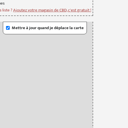
ue
s
 liste ?
Ajoutez votre magasin de CBD, c'est gratuit !
Mettre à jour quand je déplace la carte