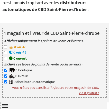
n'est jamais trop tard avec les
distributeurs
automatiques de CBD Saint-Pierre-d'Irube
!
1
magasin
et livreur
de CBD Saint-Pierre-d'Irube
Afficher uniquement
les points de vente et livreurs :
0
GOLD
0
vérifié
0
ouvert
Inclure
ces types de points de vente ou les livreurs :
1
boutique
0
livreur
0
distributeur
automatique
Vous n'êtes pas dans liste ?
Ajoutez votre magasin de CBD,
c'est gratuit !
Mettre à jour quand je déplace la carte