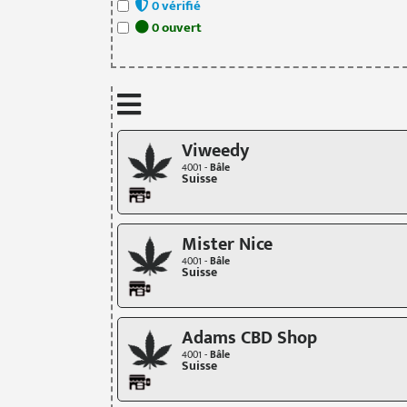
0
vérifié
0
ouvert
Viweedy
4001 -
Bâle
Suisse
Mister Nice
4001 -
Bâle
Suisse
Adams CBD Shop
4001 -
Bâle
Suisse