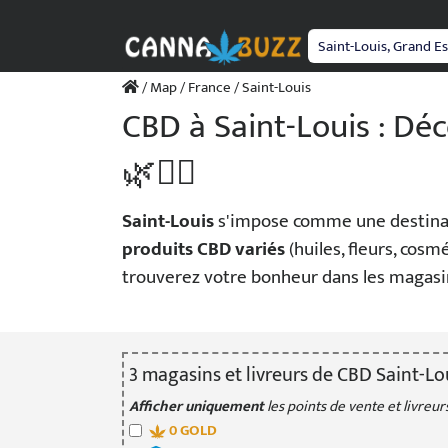
Passer
au
contenu
/
Map
/
France
/ Saint-Louis
CBD à Saint-Louis : Dé
🌿💆‍♂️
Saint-Louis
s'impose comme une destinat
produits CBD variés
(huiles, fleurs, cosm
trouverez votre bonheur dans les magasins d
3
magasin
s
et livreur
s
de CBD Saint-Lo
Afficher uniquement
les points de vente et livreurs
0
GOLD