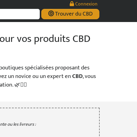
Connexion
Trouver du CBD
pour vos produits CBD
 boutiques spécialisées proposant des
soyez un novice ou un expert en
CBD
, vous
ion. 🌿💆‍♂️
te ou les livreurs :