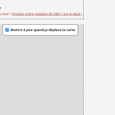
e
 liste ?
Ajoutez votre magasin de CBD, c'est gratuit !
Mettre à jour quand je déplace la carte