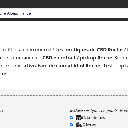
ous êtes au bon endroit ! Les
boutiques de CBD Roche
? 
r une commande de
CBD en retrait / pickup Roche
. Sinon
 optez pour la
livraison de cannabidiol Roche
. Il est trop 
che
!
 :
Inclure
ces types de points de ven
3
boutique
s
0
livreur