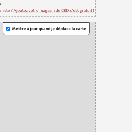
e
 liste ?
Ajoutez votre magasin de CBD, c'est gratuit !
Mettre à jour quand je déplace la carte