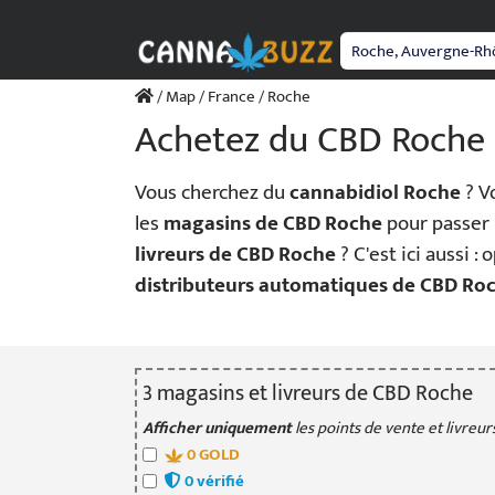
Passer
au
contenu
/
Map
/
France
/ Roche
Achetez du CBD Roche
Vous cherchez du
cannabidiol Roche
? V
les
magasins de CBD Roche
pour passe
livreurs de CBD Roche
? C'est ici aussi :
distributeurs automatiques de CBD Ro
3
magasin
s
et livreur
s
de CBD Roche
Afficher uniquement
les points de vente et livreurs
0
GOLD
0
vérifié