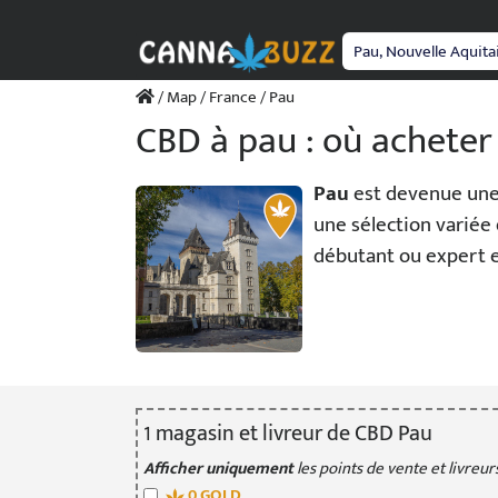
Passer
au
contenu
/
Map
/
France
/ Pau
CBD à pau : où acheter
Pau
est devenue une 
une sélection variée 
débutant ou expert 
1
magasin
et livreur
de CBD Pau
Afficher uniquement
les points de vente et livreurs
0
GOLD