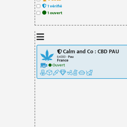
1
vérifié
1
ouvert
Calm and Co : CBD PAU
64000 -
Pau
France
Ouvert