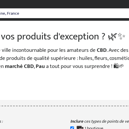
 vos produits d'exception ? 🌿✨
ville incontournable pour les amateurs de
CBD
. Avec de
de produits de qualité supérieure : huiles, fleurs, cosmét
en
marché CBD
,
Pau
a tout pour vous surprendre ! 🛍️🌱
 :
Inclure
ces types de points de ven
1
boutique