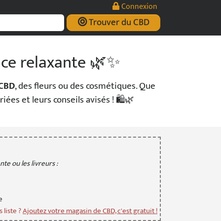
Connexion
Trouver du CBD
nce relaxante 🌿✨
 CBD
, des fleurs ou des cosmétiques. Que
ées et leurs conseils avisés ! 🛍️🌿
te ou les livreurs :
e
 liste ?
Ajoutez votre magasin de CBD, c'est gratuit !