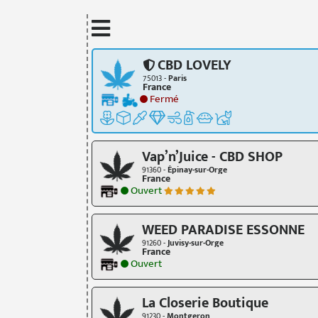
CBD LOVELY
75013 -
Paris
France
Fermé
Vap’n’Juice - CBD SHOP
91360 -
Épinay-sur-Orge
France
Ouvert
WEED PARADISE ESSONNE
91260 -
Juvisy-sur-Orge
France
Ouvert
La Closerie Boutique
91230 -
Montgeron