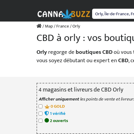
Passer
au
contenu
/
Map
/
France
/ Orly
CBD à orly : vos bouti
Orly
regorge de
boutiques CBD
où vous t
vous soyez débutant ou expert en
CBD
, 
4
magasin
s
et livreur
s
de CBD Orly
Afficher uniquement
les points de vente et livreurs
0
GOLD
1
vérifié
2
ouvert
s