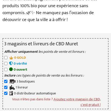
produits 100% bio pour une expérience sans
compromis. 🌿✨ Ne manquez pas l’occasion de
découvrir ce que la ville a à offrir !
3
magasin
s
et livreur
s
de CBD Muret
Afficher uniquement
les points de vente et livreurs :
0
GOLD
0
vérifié
0
ouvert
Inclure
ces types de points de vente ou les livreurs :
3
boutique
s
1
livreur
0
distributeur
automatique
Vous n'êtes pas dans liste ?
Ajoutez votre magasin de CBD,
c'est gratuit !