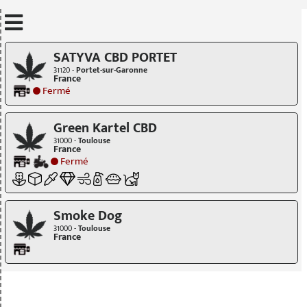
Mettre à jour quand je déplace la carte
SATYVA CBD PORTET
31120 -
Portet-sur-Garonne
France
Fermé
Green Kartel CBD
31000 -
Toulouse
France
Fermé
Smoke Dog
31000 -
Toulouse
France