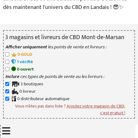
dès maintenant l'univers du CBD en Landais ! 😎✨
3
magasin
s
et livreur
s
de CBD Mont-de-Marsan
Afficher uniquement
les points de vente et livreurs :
0
GOLD
1
vérifié
0
ouvert
Inclure
ces types de points de vente ou les livreurs :
3
boutique
s
0
livreur
0
distributeur
automatique
Vous n'êtes pas dans liste ?
Ajoutez votre magasin de CBD,
c'est gratuit !
Mettre à jour quand je déplace la carte