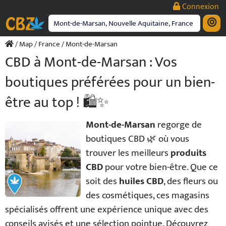
Passer
Connexion
au
contenu
/
Map
/
France
/ Mont-de-Marsan
CBD à Mont-de-Marsan : Vos
boutiques préférées pour un bien-
être au top ! 🛍️✨
Mont-de-Marsan
regorge de
boutiques CBD 🌿 où vous
trouver les meilleurs
produits
CBD
pour votre bien-être. Que ce
soit des
huiles CBD
, des fleurs ou
des cosmétiques, ces magasins
spécialisés offrent une expérience unique avec des
conseils avisés et une sélection pointue. Découvrez