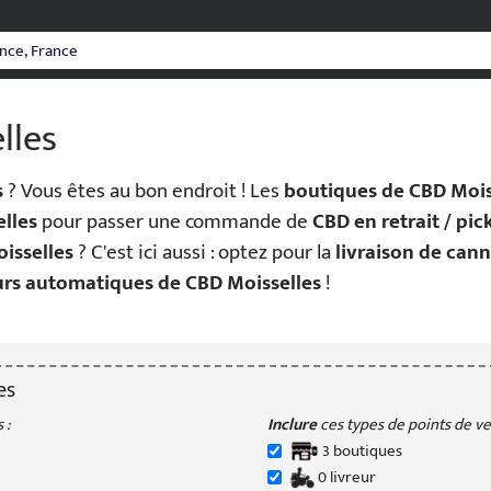
lles
s
? Vous êtes au bon endroit ! Les
boutiques de CBD Mois
lles
pour passer une commande de
CBD en retrait / pi
oisselles
? C'est ici aussi : optez pour la
livraison de cann
urs automatiques de CBD Moisselles
!
es
 :
Inclure
ces types de points de ven
3
boutique
s
0
livreur