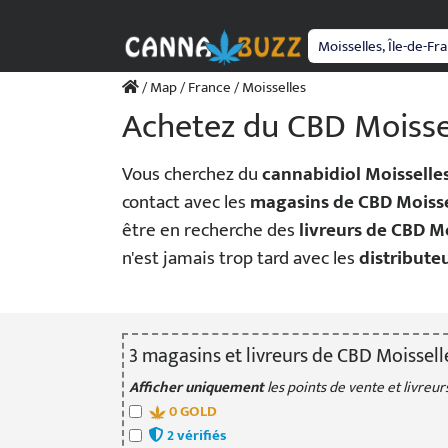
Passer
au
contenu
/
Map
/
France
/ Moisselles
Achetez du CBD Moisse
Vous cherchez du
cannabidiol Moisselle
contact avec les
magasins de CBD Moisse
être en recherche des
livreurs de CBD M
n'est jamais trop tard avec les
distribute
3
magasin
s
et livreur
s
de CBD Moissell
Afficher uniquement
les points de vente et livreurs
0
GOLD
2
vérifié
s