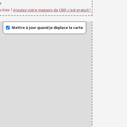
e
 liste ?
Ajoutez votre magasin de CBD, c'est gratuit !
Mettre à jour quand je déplace la carte