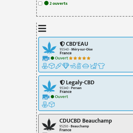
2
ouvert
s
CBD'EAU
95540 -
Méry-sur-Oise
France
Ouvert
Legaly-CBD
95340 -
Persan
France
Ouvert
CDUCBD Beauchamp
95250 -
Beauchamp
France