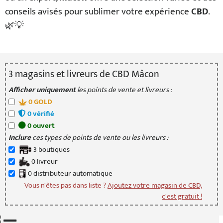
conseils avisés pour sublimer votre expérience
CBD
.
🌿💡
3
magasin
s
et livreur
s
de CBD Mâcon
Afficher uniquement
les points de vente et livreurs :
0
GOLD
0
vérifié
0
ouvert
Inclure
ces types de points de vente ou les livreurs :
3
boutique
s
0
livreur
0
distributeur
automatique
Vous n'êtes pas dans liste ?
Ajoutez votre magasin de CBD,
c'est gratuit !