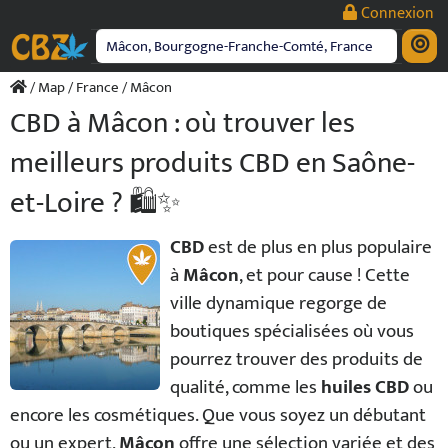
Passer
Connexion
au
contenu
/
Map
/
France
/ Mâcon
CBD à Mâcon : où trouver les
meilleurs produits CBD en Saône-
et-Loire ? 🛍️✨
CBD
est de plus en plus populaire
à
Mâcon
, et pour cause ! Cette
ville dynamique regorge de
boutiques spécialisées où vous
pourrez trouver des produits de
qualité, comme les
huiles CBD
ou
encore les cosmétiques. Que vous soyez un débutant
ou un expert,
Mâcon
offre une sélection variée et des