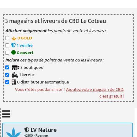
3
magasin
s
et livreur
s
de CBD Le Coteau
Afficher uniquement
les points de vente et livreurs :
0
GOLD
1
vérifié
0
ouvert
Inclure
ces types de points de vente ou les livreurs :
3
boutique
s
1
livreur
0
distributeur
automatique
Vous n'êtes pas dans liste ?
Ajoutez votre magasin de CBD,
c'est gratuit !
Mettre à jour quand je déplace la carte
LV Nature
42300 -
Roanne