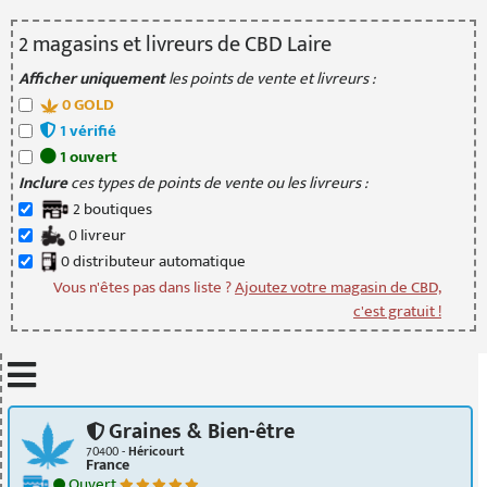
2
magasin
s
et livreur
s
de CBD Laire
Afficher uniquement
les points de vente et livreurs :
0
GOLD
1
vérifié
1
ouvert
Inclure
ces types de points de vente ou les livreurs :
2
boutique
s
0
livreur
0
distributeur
automatique
Vous n'êtes pas dans liste ?
Ajoutez votre magasin de CBD,
c'est gratuit !
Mettre à jour quand je déplace la carte
Graines & Bien-être
70400 -
Héricourt
France
Ouvert