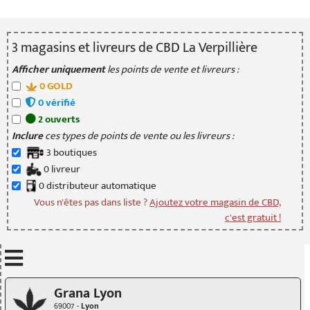
3
magasin
s
et livreur
s
de CBD La Verpillière
Afficher uniquement
les points de vente et livreurs :
0
GOLD
0
vérifié
2
ouvert
s
Inclure
ces types de points de vente ou les livreurs :
3
boutique
s
0
livreur
0
distributeur
automatique
Vous n'êtes pas dans liste ?
Ajoutez votre magasin de CBD,
c'est gratuit !
Mettre à jour quand je déplace la carte
Grana Lyon
69007 -
Lyon