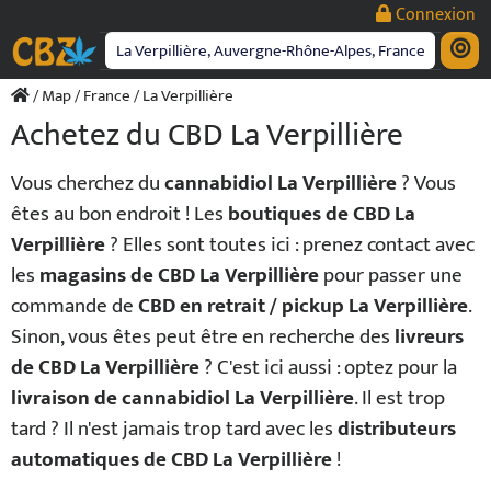
Passer
Connexion
au
contenu
/
Map
/
France
/ La Verpillière
Achetez du CBD La Verpillière
Vous cherchez du
cannabidiol La Verpillière
? Vous
êtes au bon endroit ! Les
boutiques de CBD La
Verpillière
? Elles sont toutes ici : prenez contact avec
les
magasins de CBD La Verpillière
pour passer une
commande de
CBD en retrait / pickup La Verpillière
.
Sinon, vous êtes peut être en recherche des
livreurs
de CBD La Verpillière
? C'est ici aussi : optez pour la
livraison de cannabidiol La Verpillière
. Il est trop
tard ? Il n'est jamais trop tard avec les
distributeurs
automatiques de CBD La Verpillière
!