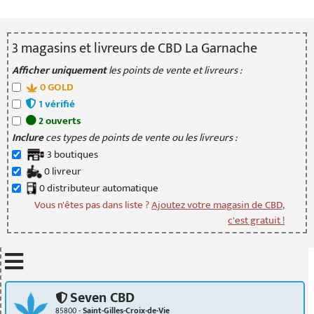
3
magasin
s
et livreur
s
de CBD La Garnache
Afficher uniquement
les points de vente et livreurs :
0
GOLD
1
vérifié
2
ouvert
s
Inclure
ces types de points de vente ou les livreurs :
3
boutique
s
0
livreur
0
distributeur
automatique
Vous n'êtes pas dans liste ?
Ajoutez votre magasin de CBD,
c'est gratuit !
Mettre à jour quand je déplace la carte
Seven CBD
85800 -
Saint-Gilles-Croix-de-Vie