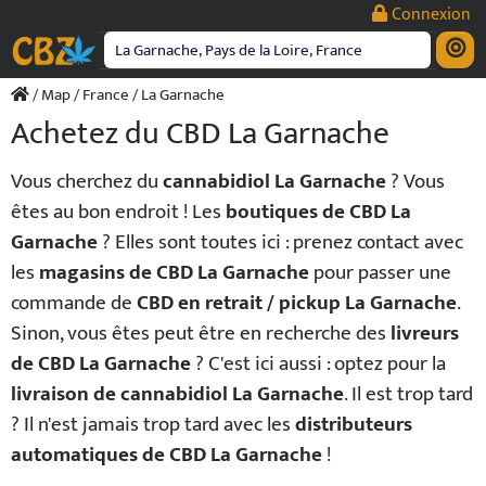
Passer
Connexion
au
contenu
/
Map
/
France
/ La Garnache
Achetez du CBD La Garnache
Vous cherchez du
cannabidiol La Garnache
? Vous
êtes au bon endroit ! Les
boutiques de CBD La
Garnache
? Elles sont toutes ici : prenez contact avec
les
magasins de CBD La Garnache
pour passer une
commande de
CBD en retrait / pickup La Garnache
.
Sinon, vous êtes peut être en recherche des
livreurs
de CBD La Garnache
? C'est ici aussi : optez pour la
livraison de cannabidiol La Garnache
. Il est trop tard
? Il n'est jamais trop tard avec les
distributeurs
automatiques de CBD La Garnache
!