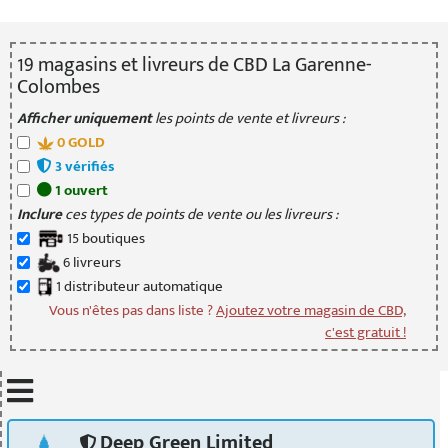
19
magasin
s
et livreur
s
de CBD La Garenne-
Colombes
Afficher uniquement
les points de vente et livreurs :
0
GOLD
3
vérifié
s
1
ouvert
Inclure
ces types de points de vente ou les livreurs :
15
boutique
s
6
livreur
s
1
distributeur
automatique
Vous n'êtes pas dans liste ?
Ajoutez votre magasin de CBD,
c'est gratuit !
Mettre à jour quand je déplace la carte
Deep Green Limited