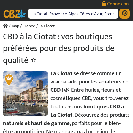
Passer
Connexion
au
contenu
/
Map
/
France
/ La Ciotat
CBD à la Ciotat : vos boutiques
préférées pour des produits de
qualité ⭐️
La Ciotat
se dresse comme un
vrai paradis pour les amateurs de
CBD
! 🌿 Entre huiles, fleurs et
cosmétiques CBD, vous trouverez
tout dans nos
boutiques CBD à
La Ciotat
. Découvrez des produits
naturels et haut de gamme
, parfaits pour le bien-
être au quotidien. Ne manquez pas l'occasion de