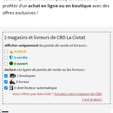
profiter d'un
achat en ligne ou en boutique
avec des
offres exclusives !
2
magasin
s
et livreur
s
de CBD La Ciotat
Afficher uniquement
les points de vente et livreurs :
0
GOLD
0
vérifié
0
ouvert
Inclure
ces types de points de vente ou les livreurs :
2
boutique
s
0
livreur
0
distributeur
automatique
Vous n'êtes pas dans liste ?
Ajoutez votre magasin de CBD,
c'est gratuit !