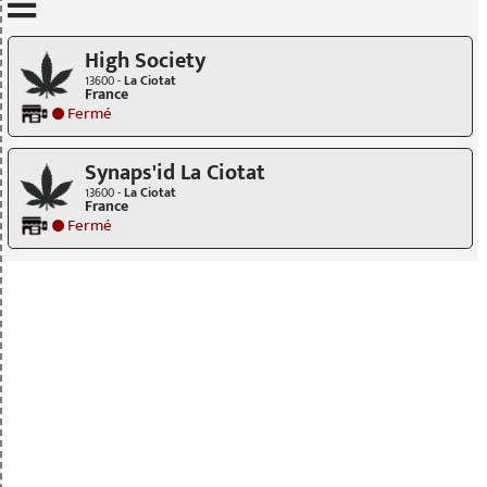
Mettre à jour quand je déplace la carte
High Society
13600 -
La Ciotat
France
Fermé
Synaps'id La Ciotat
13600 -
La Ciotat
France
Fermé