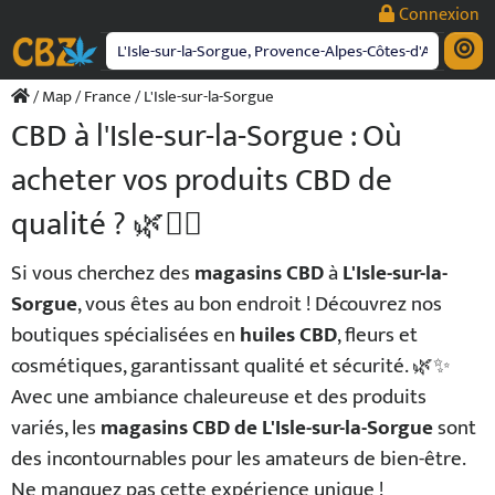
Passer
Connexion
au
contenu
/
Map
/
France
/ L'Isle-sur-la-Sorgue
CBD à l'Isle-sur-la-Sorgue : Où
acheter vos produits CBD de
qualité ? 🌿💆‍♂️
Si vous cherchez des
magasins CBD
à
L'Isle-sur-la-
Sorgue
, vous êtes au bon endroit ! Découvrez nos
boutiques spécialisées en
huiles CBD
, fleurs et
cosmétiques, garantissant qualité et sécurité. 🌿✨
Avec une ambiance chaleureuse et des produits
variés, les
magasins CBD de L'Isle-sur-la-Sorgue
sont
des incontournables pour les amateurs de bien-être.
Ne manquez pas cette expérience unique !