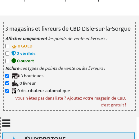
3
magasin
s
et livreur
s
de CBD L'Isle-sur-la-Sorgue
Afficher uniquement
les points de vente et livreurs :
0
GOLD
2
vérifié
s
0
ouvert
Inclure
ces types de points de vente ou les livreurs :
3
boutique
s
0
livreur
0
distributeur
automatique
Vous n'êtes pas dans liste ?
Ajoutez votre magasin de CBD,
c'est gratuit !
Mettre à jour quand je déplace la carte