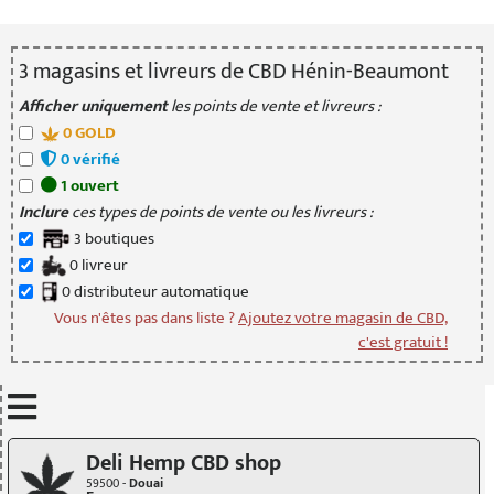
3
magasin
s
et livreur
s
de CBD Hénin-Beaumont
Afficher uniquement
les points de vente et livreurs :
0
GOLD
0
vérifié
1
ouvert
Inclure
ces types de points de vente ou les livreurs :
3
boutique
s
0
livreur
0
distributeur
automatique
Vous n'êtes pas dans liste ?
Ajoutez votre magasin de CBD,
c'est gratuit !
Mettre à jour quand je déplace la carte
Deli Hemp CBD shop
59500 -
Douai