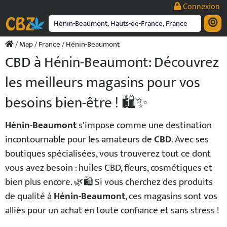
Passer
Connexion
au
contenu
/
Map
/
France
/ Hénin-Beaumont
CBD à Hénin-Beaumont: Découvrez
les meilleurs magasins pour vos
besoins bien-être ! 🛍️✨
Hénin-Beaumont
s'impose comme une destination
incontournable pour les amateurs de
CBD
. Avec ses
boutiques spécialisées, vous trouverez tout ce dont
vous avez besoin : huiles CBD, fleurs, cosmétiques et
bien plus encore. 🌿🛍️ Si vous cherchez des produits
de qualité à
Hénin-Beaumont
, ces magasins sont vos
alliés pour un achat en toute confiance et sans stress !