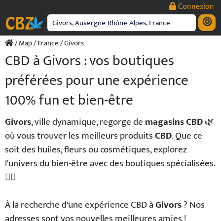
Passer
Connexion
au
contenu
/
Map
/
France
/ Givors
CBD à Givors : vos boutiques
préférées pour une expérience
100% fun et bien-être
Givors
, ville dynamique, regorge de
magasins CBD
🌿
où vous trouver les meilleurs produits
CBD
. Que ce
soit des huiles, fleurs ou cosmétiques, explorez
l'univers du bien-être avec des boutiques spécialisées.
💆‍♂️
À la recherche d'une expérience CBD à
Givors
? Nos
adresses sont vos nouvelles meilleures amies !