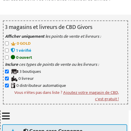
3
magasin
s
et livreur
s
de CBD Givors
Afficher uniquement
les points de vente et livreurs :
0
GOLD
1
vérifié
0
ouvert
Inclure
ces types de points de vente ou les livreurs :
3
boutique
s
0
livreur
0
distributeur
automatique
Vous n'êtes pas dans liste ?
Ajoutez votre magasin de CBD,
c'est gratuit !
Mettre à jour quand je déplace la carte