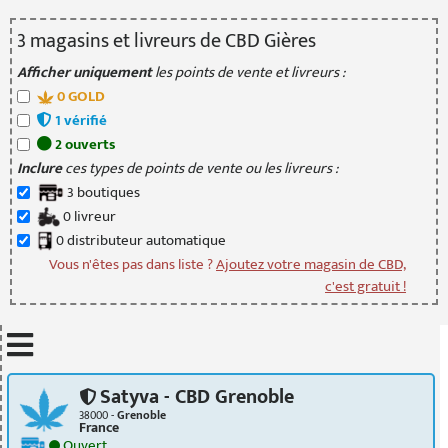
3
magasin
s
et livreur
s
de CBD Gières
Afficher uniquement
les points de vente et livreurs :
0
GOLD
1
vérifié
2
ouvert
s
Inclure
ces types de points de vente ou les livreurs :
3
boutique
s
0
livreur
0
distributeur
automatique
Vous n'êtes pas dans liste ?
Ajoutez votre magasin de CBD,
c'est gratuit !
Mettre à jour quand je déplace la carte
Satyva - CBD Grenoble
38000 -
Grenoble
France
Ouvert