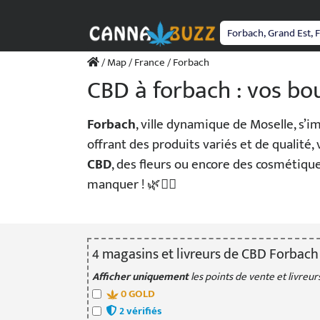
Passer
au
contenu
/
Map
/
France
/ Forbach
CBD à forbach : vos bou
Forbach
, ville dynamique de Moselle, s
offrant des produits variés et de qualité
CBD
, des fleurs ou encore des cosmétique
manquer ! 🌿💆‍♀️
4
magasin
s
et livreur
s
de CBD Forbach
Afficher uniquement
les points de vente et livreurs
0
GOLD
2
vérifié
s