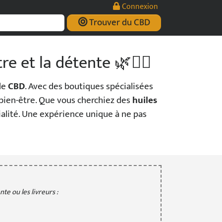
Connexion
Trouver du CBD
e et la détente 🌿💆‍♂️
de
CBD
. Avec des boutiques spécialisées
 bien-être. Que vous cherchiez des
huiles
ialité. Une expérience unique à ne pas
te ou les livreurs :