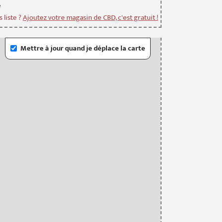
e
 liste ?
Ajoutez votre magasin de CBD, c'est gratuit !
Mettre à jour quand je déplace la carte