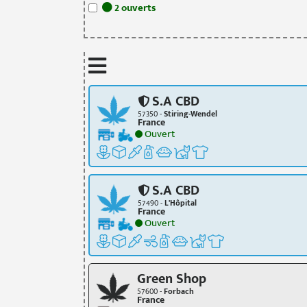
2
ouvert
s
S.A CBD
57350 -
Stiring-Wendel
France
Ouvert
S.A CBD
57490 -
L'Hôpital
France
Ouvert
Green Shop
57600 -
Forbach
France