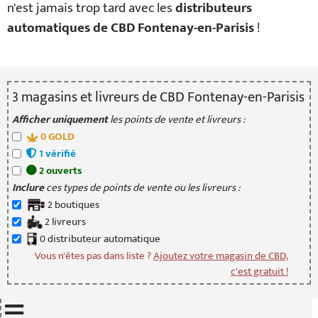
n'est jamais trop tard avec les
distributeurs
automatiques de CBD Fontenay-en-Parisis
!
3
magasin
s
et livreur
s
de CBD Fontenay-en-Parisis
Afficher uniquement
les points de vente et livreurs :
0
GOLD
1
vérifié
2
ouvert
s
Inclure
ces types de points de vente ou les livreurs :
2
boutique
s
2
livreur
s
0
distributeur
automatique
Vous n'êtes pas dans liste ?
Ajoutez votre magasin de CBD,
c'est gratuit !
Mettre à jour quand je déplace la carte