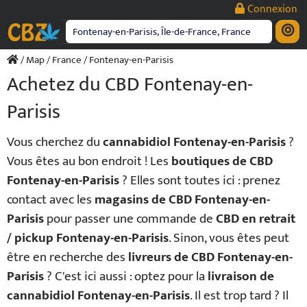
Passer
Connexion
au
contenu
/
Map
/
France
/ Fontenay-en-Parisis
Achetez du CBD Fontenay-en-
Parisis
Vous cherchez du
cannabidiol Fontenay-en-Parisis
?
Vous êtes au bon endroit ! Les
boutiques de CBD
Fontenay-en-Parisis
? Elles sont toutes ici : prenez
contact avec les
magasins de CBD Fontenay-en-
Parisis
pour passer une commande de
CBD en retrait
/ pickup Fontenay-en-Parisis
. Sinon, vous êtes peut
être en recherche des
livreurs de CBD Fontenay-en-
Parisis
? C'est ici aussi : optez pour la
livraison de
cannabidiol Fontenay-en-Parisis
. Il est trop tard ? Il